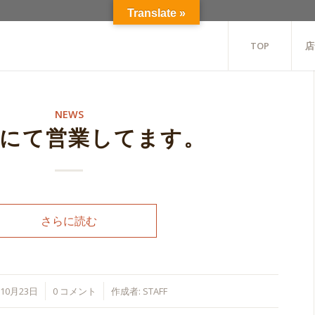
Translate »
TOP
店
NEWS
舗にて営業してます。
さらに読む
/
/
年10月23日
0 コメント
作成者:
STAFF