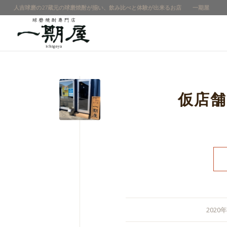
人吉球磨の27蔵元の球磨焼酎が揃い、飲み比べと体験が出来るお店 一期屋
仮店
2020