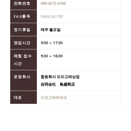
전화번호
080-4275-6768
FAX番号
0966(24)1782
정기휴일
매주 월요일
영업시간
9:30 ～ 17:30
체험 접수
9:30 ～ 16:30
시간
운영회사
합동회사 도리고에상점
合同会社 鳥越商店
대표
드리고에히데오