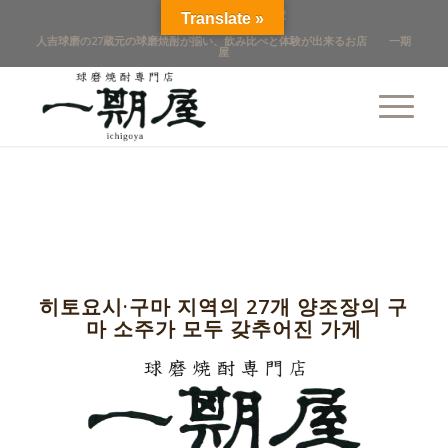
점포 개요
店舖概覽
Translate »
人吉球磨の27蔵元の球磨焼酎が揃い、飲み比べと体験が出来るお店 一期
屋
히토요시·구마 지역의 27개 양조장의 구
마 소주가 모두 갖추어진 가게