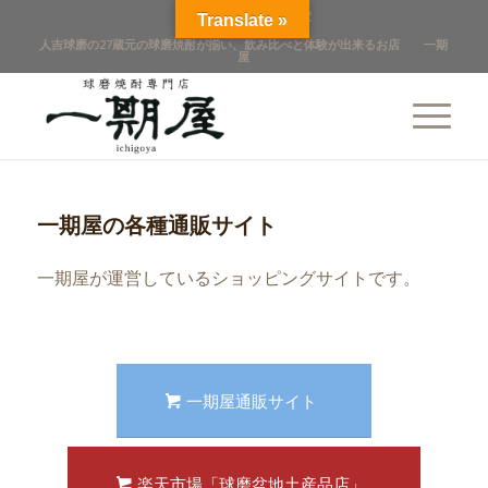
점포 개요
店舖概覽
Translate »
人吉球磨の27蔵元の球磨焼酎が揃い、飲み比べと体験が出来るお店 一期
屋
一期屋の各種通販サイト
一期屋が運営しているショッピングサイトです。
一期屋通販サイト
楽天市場「球磨盆地土産品店」