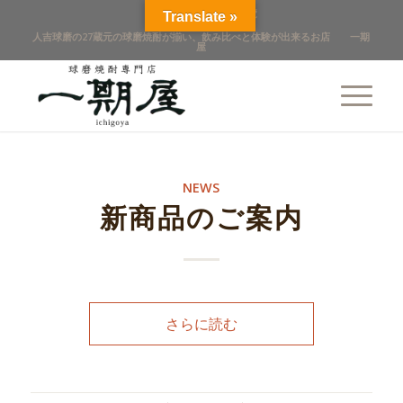
점포 개요
店舖概覽
Translate »
人吉球磨の27蔵元の球磨焼酎が揃い、飲み比べと体験が出来るお店 一期
屋
NEWS
新商品のご案内
さらに読む