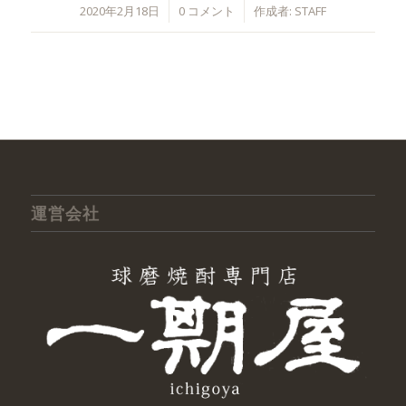
/
/
2020年2月18日
0 コメント
作成者:
STAFF
運営会社