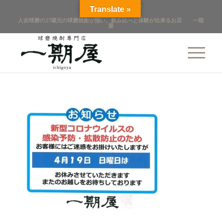
점포 개요
店舖概覽
Translate »
人吉球磨の27蔵元の球磨焼酎が揃い、飲み比べと体験が出来るお店 一期
屋